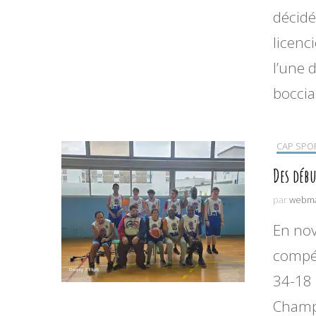
décidé
licenc
l’une 
boccia
CAP SPO
Des débu
par
webma
En nov
compét
34-18 
Champi