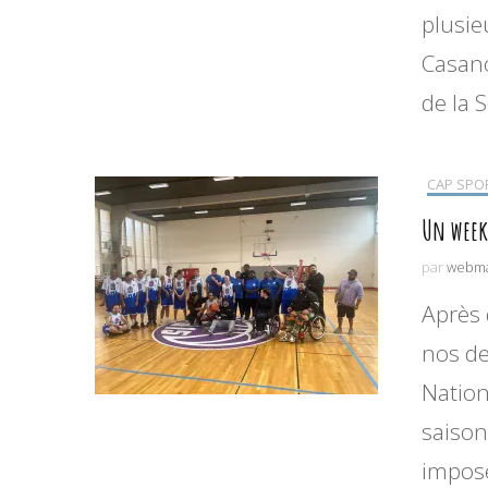
plusie
Casano
de la 
CAP SPO
Un week
par
webma
Après
nos de
Nation
saison
imposé