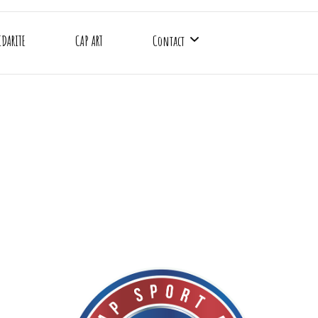
IDARITE
CAP ART
Contact
CAP SAAA
Gymnase Emile Anthoine
Gymnase Charles Rigoulot