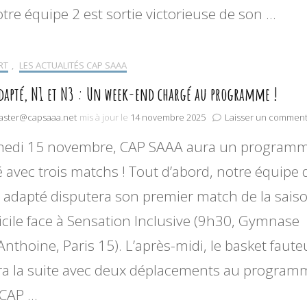
tre équipe 2 est sortie victorieuse de son …
RT
,
LES ACTUALITÉS CAP SAAA
adapté, N1 et N3 : Un week-end chargé au programme !
ster@capsaaa.net
mis à jour le
14 novembre 2025
Laisser un comment
medi 15 novembre, CAP SAAA aura un program
 avec trois matchs ! Tout d’abord, notre équipe 
 adapté disputera son premier match de la saiso
cile face à Sensation Inclusive (9h30, Gymnase
Anthoine, Paris 15). L’après-midi, le basket fauteu
a la suite avec deux déplacements au program
z CAP …