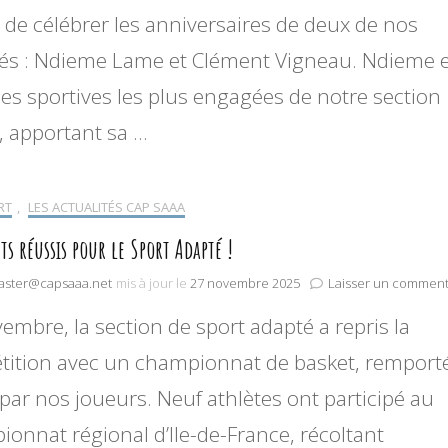
 de célébrer les anniversaires de deux de nos
iés : Ndieme Lame et Clément Vigneau. Ndieme 
des sportives les plus engagées de notre section
, apportant sa …
RT
,
LES ACTUALITÉS CAP SAAA
ts réussis pour le Sport Adapté !
ster@capsaaa.net
mis à jour le
27 novembre 2025
Laisser un comment
embre, la section de sport adapté a repris la
ition avec un championnat de basket, remport
par nos joueurs. Neuf athlètes ont participé au
onnat régional d’Ile-de-France, récoltant