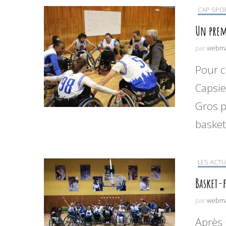
CAP SPO
Résultats sportifs
Un prem
par
webma
Pour c
Capsie
Gros p
basket
LES ACTU
Basket-
par
webma
Après 