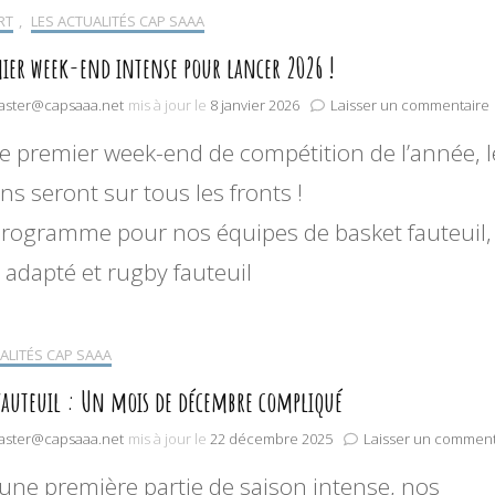
Je fais un don
Kids sport adapté
Basket Fauteuil N1/N3/Régionales
RT
,
LES ACTUALITÉS CAP SAAA
HelloAsso
ier week-end intense pour lancer 2026 !
Partenariats / Mécénat
Rugby Fauteuil N1/N3
ster@capsaaa.net
mis à jour le
8 janvier 2026
Laisser un commentaire
Compétitions Sport adapté
e premier week-end de compétition de l’année, l
ns seront sur tous les fronts !
rogramme pour nos équipes de basket fauteuil,
 adapté et rugby fauteuil
!
ALITÉS CAP SAAA
fauteuil : Un mois de décembre compliqué
ster@capsaaa.net
mis à jour le
22 décembre 2025
Laisser un comment
une première partie de saison intense, nos