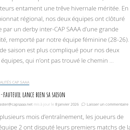
teurs entament une trêve hivernale méritée. En
onnat régional, nos deux équipes ont clôturé
e par un derby inter-CAP SAAA d’une grande
ité, remporté par notre équipe féminine (28-26).
de saison est plus compliqué pour nos deux
 équipes, qui n’ont pas trouvé le chemin …
ALITÉS CAP SAAA
-fauteuil lance bien sa saison
ster@capsaaa.net
mis à jour le
8 janvier 2026
Laisser un commentaire
plusieurs mois d’entraînement, les joueurs de
f
équipe 2 ont disputé leurs premiers matchs de l