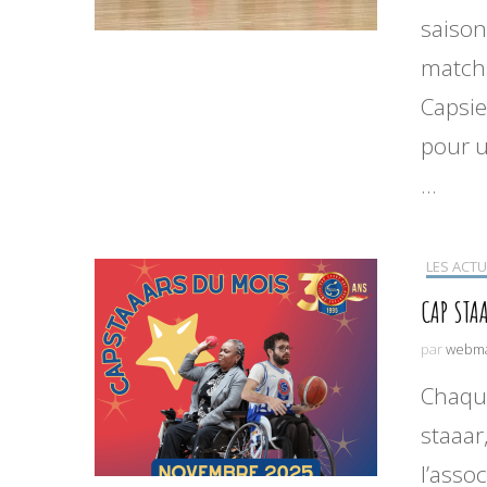
saison
match
Capsie
pour u
…
LES ACTU
CAP STA
par
webma
Chaque
staaar
l’asso