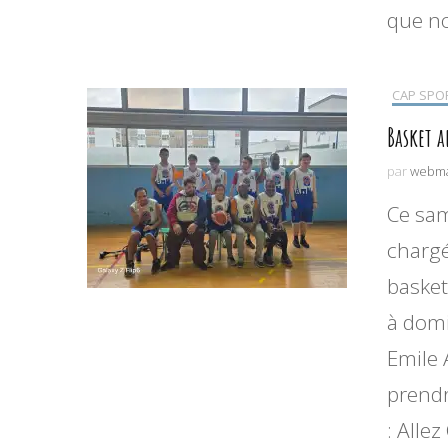
que no
CAP SPO
Basket 
par
webma
Ce sa
chargé
basket
à domi
Emile 
prendr
: Alle