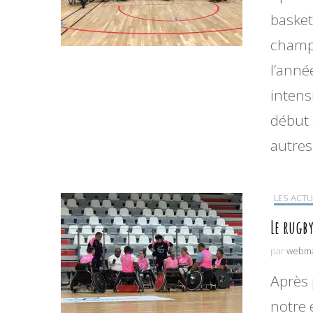
basket
champi
l’anné
intens
début 
autres
LES ACTU
Le rugby
par
webma
Après 
notre 