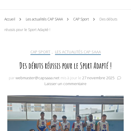
Accueil
Les actualités CAP SAAA
CAP Sport
Des débuts
réussis pour le Sport Adapté !
CAP SPORT
,
LES ACTUALITÉS CAP SAAA
Des débuts réussis pour le Sport Adapté !
par
webmaster@capsaaa.net
mis à jour le
27 novembre 2025
sur
Laisser un commentaire
Des
débuts
réussis
pour
le
Sport
Adapté
!