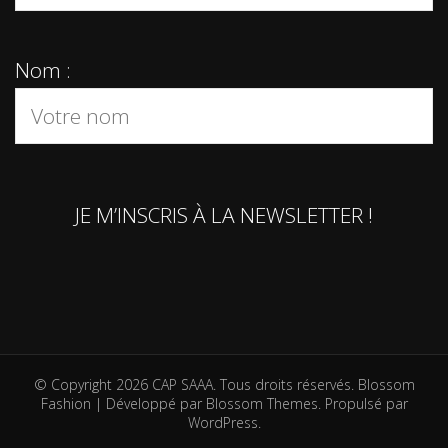
Nom :
© Copyright 2026
CAP SAAA
. Tous droits réservés.
Blossom
Fashion | Développé par
Blossom Themes
. Propulsé par
WordPress
.