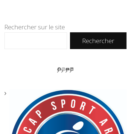
Alternative:
Rechercher sur le site
Rechercher
Facebook
Instagram
YouTube
LinkedIn