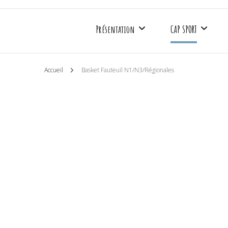
Présentation
CAP SPORT
Accueil
Basket Fauteuil N1/N3/Régionales
Mieux nous connaître
Basket Fauteuil
Les partenaires
Rugby Fauteuil
Les agréments
Boccia
Soutenir CAP SAAA
Sport adapté
Médias
Créneaux d’entrai
Les actualités CAP SAAA
Calendrier sportif