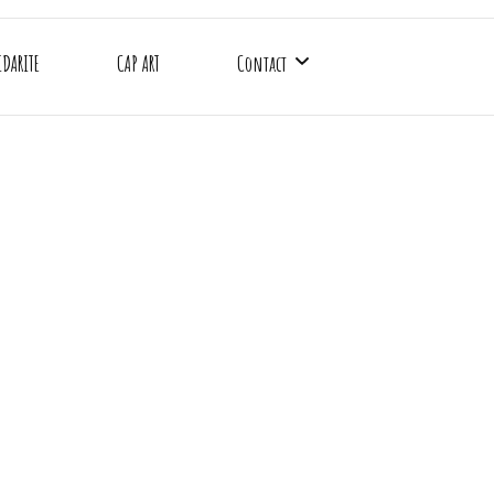
IDARITE
CAP ART
Contact
CAP SAAA
Gymnase Emile Anthoine
Gymnase Charles Rigoulot