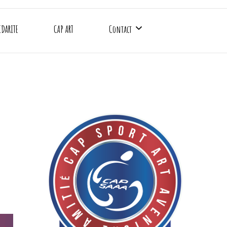
IDARITE
CAP ART
Contact
CAP SAAA
Gymnase Emile Anthoine
Gymnase Charles Rigoulot