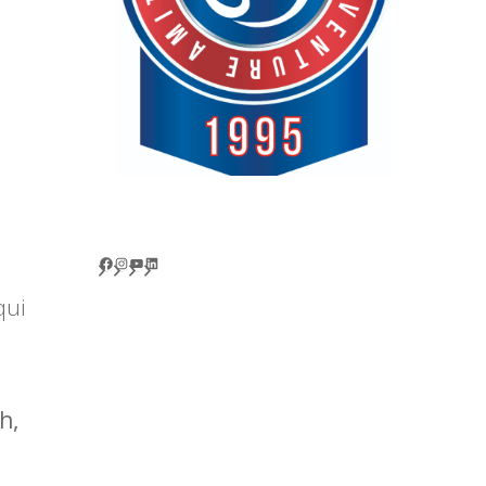
Facebook
Instagram
YouTube
LinkedIn
qui
h,