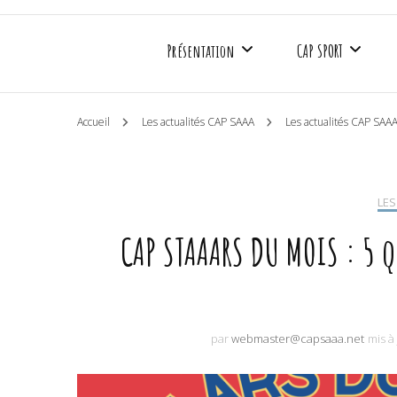
Présentation
CAP SPORT
Accueil
Les actualités CAP SAAA
Les actualités CAP SAA
Mieux nous connaître
Basket Fauteuil
Les partenaires
Rugby Fauteuil
LES
CAP STAAARS DU MOIS : 5 
Les agréments
Boccia
Soutenir CAP SAAA
Sport adapté
par
webmaster@capsaaa.net
mis à
Médias
Créneaux d’entrai
Les actualités CAP SAAA
Calendrier sportif