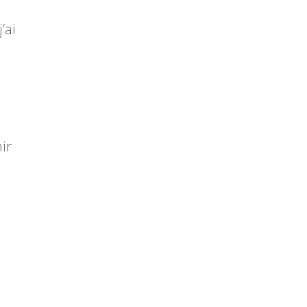
’ai
ir