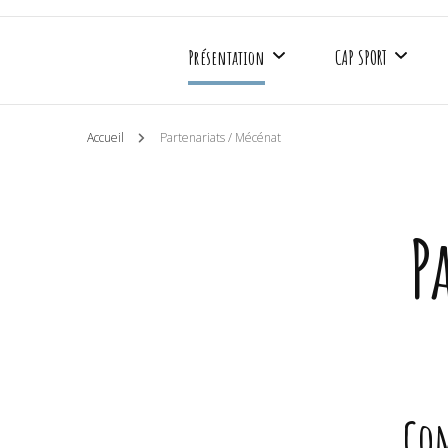
Présentation
CAP SPORT
Accueil
Partenariats / Mécénat
Mieux nous connaître
Basket Fauteuil
Les partenaires
Rugby Fauteuil
P
Les agréments
Boccia
Soutenir CAP SAAA
Sport adapté
Médias
Créneaux d’entrai
Com
Les actualités CAP SAAA
Calendrier sportif