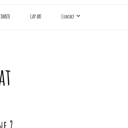
IDARITE
CAP ART
Contact
CAP SAAA
Gymnase Emile Anthoine
at
Gymnase Charles Rigoulot
ne ?