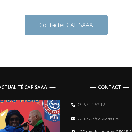
Contacter CAP SAAA
’ACTUALITÉ CAP SAAA
CONTACT
09.67.14.62.12
contact@capsaaa.net
130 rue de Lourmel 75015 P