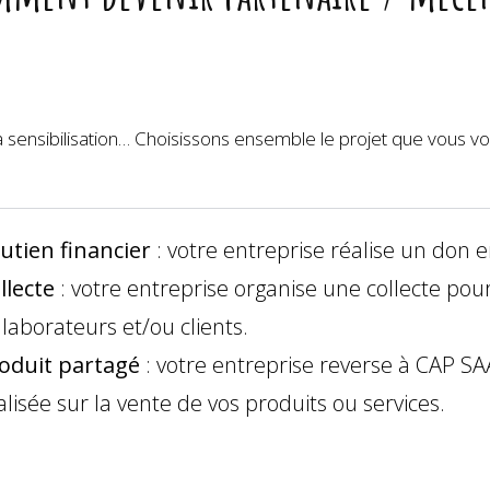
Je fais un don
Kids sport adapté
Basket Fauteuil N1/N3/Régionales
HelloAsso
Partenariats / Mécénat
Rugby Fauteuil N1/N3
la sensibilisation… Choisissons ensemble le projet que vous v
Compétitions Sport adapté
utien financier
: votre entreprise réalise un don 
llecte
: votre entreprise organise une collecte pou
llaborateurs et/ou clients.
oduit partagé
: votre entreprise reverse à CAP SA
alisée sur la vente de vos produits ou services.