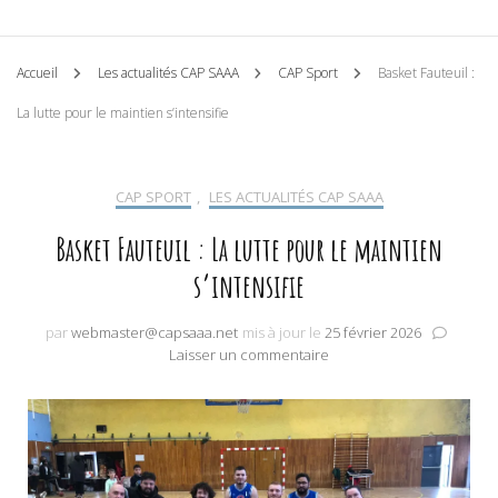
Accueil
Les actualités CAP SAAA
CAP Sport
Basket Fauteuil :
La lutte pour le maintien s’intensifie
CAP SPORT
,
LES ACTUALITÉS CAP SAAA
Basket Fauteuil : La lutte pour le maintien
s’intensifie
par
webmaster@capsaaa.net
mis à jour le
25 février 2026
sur
Laisser un commentaire
Basket
Fauteuil
:
La
lutte
pour