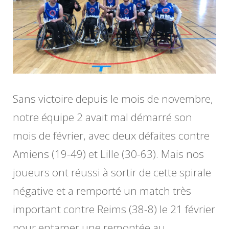
le
maintien
s’intensifie
Sans victoire depuis le mois de novembre,
notre équipe 2 avait mal démarré son
mois de février, avec deux défaites contre
Amiens (19-49) et Lille (30-63). Mais nos
joueurs ont réussi à sortir de cette spirale
négative et a remporté un match très
important contre Reims (38-8) le 21 février
pour entamer une remontée au