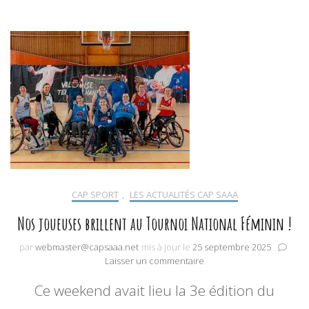
CAP SPORT
,
LES ACTUALITÉS CAP SAAA
Nos joueuses brillent au Tournoi National Féminin !
par
webmaster@capsaaa.net
mis à jour le
25 septembre 2025
sur
Laisser un commentaire
Nos
Ce weekend avait lieu la 3e édition du
joueuses
brillent