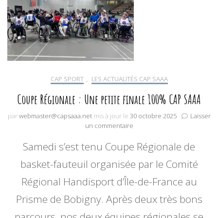
CAP SPORT
,
LES ACTUALITÉS CAP SAAA
Coupe Régionale : Une petite finale 100% CAP SAAA
par
webmaster@capsaaa.net
mis à jour le
30 octobre 2025
Laisser
sur
un commentaire
Coupe
Samedi s’est tenu Coupe Régionale de
Régionale
:
basket-fauteuil organisée par le Comité
Une
petite
Régional Handisport d’Île-de-France au
finale
100%
Prisme de Bobigny. Après deux très bons
CAP
SAAA
parcours, nos deux équipes régionales se