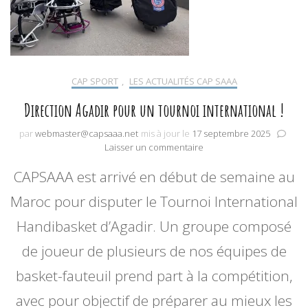
CAP SPORT
,
LES ACTUALITÉS CAP SAAA
Direction Agadir pour un tournoi international !
par
webmaster@capsaaa.net
mis à jour le
17 septembre 2025
sur
Laisser un commentaire
Direction
CAPSAAA est arrivé en début de semaine au
Agadir
pour
Maroc pour disputer le Tournoi International
un
tournoi
Handibasket d’Agadir. Un groupe composé
international
!
de joueur de plusieurs de nos équipes de
basket-fauteuil prend part à la compétition,
avec pour objectif de préparer au mieux les