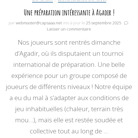
Une préparation intéressante à Agadir !
par
webmaster@capsaaa.net
mis à jour le
25 septembre 2025
sur
Laisser un commentaire
Une
Nos joueurs sont rentrés dimanche
préparation
intéressante
d’Agadir, où ils disputaient un tournoi
à
Agadir
international de préparation. Une belle
!
expérience pour un groupe composé de
joueurs de différents niveaux ! Notre équipe
a eu du mal à s’adapter aux conditions de
jeu inhabituelles (chaleur, terrain très
mou…), mais elle est restée soudée et
collective tout au long de …