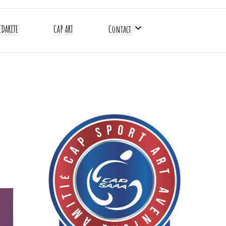
IDARITE
CAP ART
Contact
CAP SAAA
Gymnase Emile Anthoine
Gymnase Charles Rigoulot