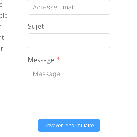
s
ble
r
Sujet
nt
ar
Message
Envoyer le formulaire