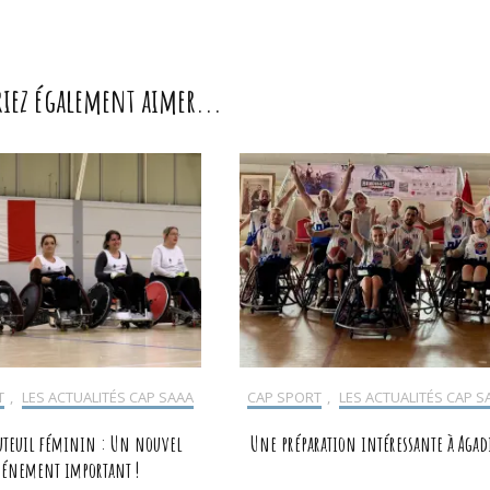
riez également aimer...
T
,
LES ACTUALITÉS CAP SAAA
CAP SPORT
,
LES ACTUALITÉS CAP S
uteuil féminin : Un nouvel
Une préparation intéressante à Agadi
énement important !