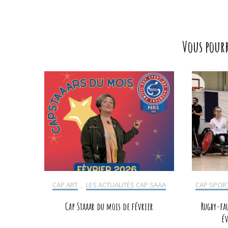
Navigation
d'article
Vous pour
CAP ART
,
LES ACTUALITÉS CAP SAAA
CAP SPOR
Cap Staaar du mois de février
Rugby-fa
év