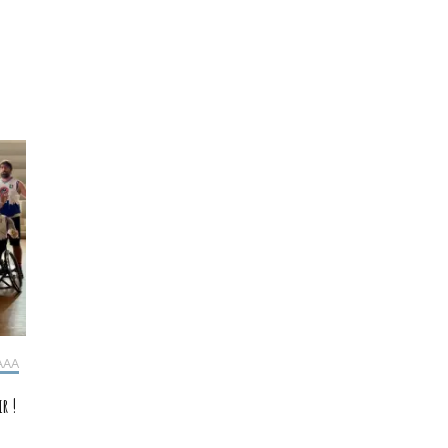
AAA
r !